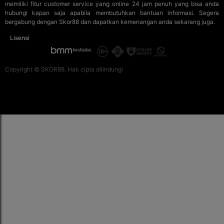
memiliki fitur customer service yang online 24 jam penuh yang bisa anda
hubungi kapan saja apabila membutuhkan bantuan informasi. Segera
bergabung dengan Skor88 dan dapatkan kemenangan anda sekarang juga.
Lisensi
Copyright © SKOR88. Hak cipta dilindungi