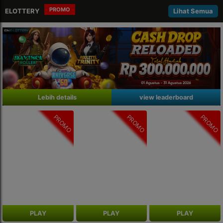
PROMO
ELOTTERY
Lihat Semua
Lebih details
view leaderboard
PROMO
PROMO
PROMO
PLAY
PLAY
PLAY