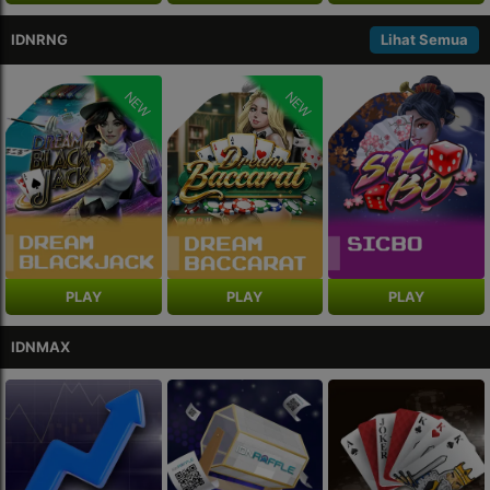
IDNRNG
Lihat Semua
NEW
NEW
PLAY
PLAY
PLAY
IDNMAX