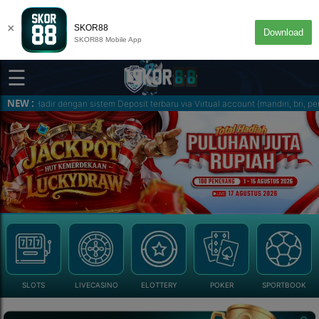
×
SKOR88
Download
SKOR88 Mobile App
☰
NEW :
dir dengan sistem Deposit terbaru via Virtual account (mandiri, bri, permat
DEKSTOP
MASUK
SLOTS
LIVECASINO
ELOTTERY
POKER
SPORTBOOK