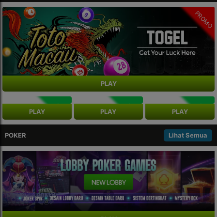
PROMO
PLAY
NEW
NEW
NEW
PLAY
PLAY
PLAY
POKER
Lihat Semua