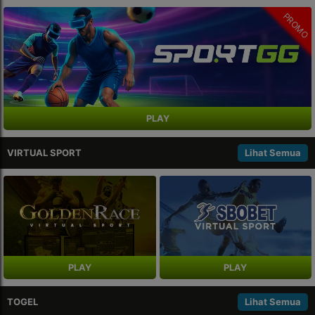
PROMO
PLAY
VIRTUAL SPORT
Lihat Semua
PLAY
PLAY
TOGEL
Lihat Semua