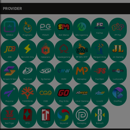
PROVIDER
FaChai
IDNSlot
Pragmatic
PGSoft
Slot Mania
Microgaming
PP Pop
JDB
Habanero
Spadegaming
PP 98% RTP
Penguin King
Jili Gaming
No Limit City
Stream N Spin
Playtech
5g Games
GMW
Manaplay
FastSpin
Luckysafe
Playstar
YGGDRASIL
CQ9
Play N Go
Joker Gaming
Live22
ClotPlay
Red Tiger
RTG
TTG
Skywind
Gameplay
Betsoft