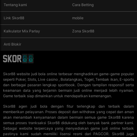
Tentang kami
Cara Betting
Link Skor88
mobile
Kalkulator Mix Parlay
Zona Skor88
Anti Blokir
Skor88
website judi bola online terbesar menghadirkan game-game populer
seperti Poker, Slots, Live casino , Bolatangkas, Togel, Tembak ikan, E-sports
dan berbagai pasaran lengkap sportbook. Dengan tampilan responsif serta
keamanan data yang terjamin bermain judi online menjadi lebih nyaman.
Game terbaik siap dimainkan untuk mendapatkan kemenangan.
Skor88 agen judi bola dengan fitur terlengkap dan terbaik dalam
memberikan pelayanan. Proses deposit dan withdraw yang cepat dan aman
akan menambah kenyamanan dalam bermain semua game Skor88 karena
semua proses tranksaksi Skor88 didukung oleh banyak bank partner kami.
Sebagai website terpercaya yang menyediakan game
judi online
terbaik
pastinya kami sudah memiliki lisensi resmi dari PAGCOR. Skor88 juga