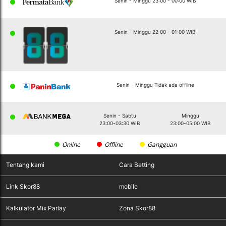
Senin - Minggu 23:00 - 00:00 WIB
Senin - Minggu 22:00 - 01:00 WIB
Senin - Minggu Tidak ada offline
Senin - Sabtu
Minggu
23:00-03:30 WIB
23:00-05:00 WIB
Online
Offline
Gangguan
Tentang kami
Cara Betting
Link Skor88
mobile
Kalkulator Mix Parlay
Zona Skor88