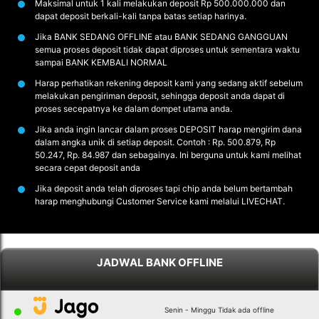
Maksimal untuk 1 kali melakukan deposit Rp 500.000.000 dan
dapat deposit berkali-kali tanpa batas setiap harinya.
Jika BANK SEDANG OFFLINE atau BANK SEDANG GANGGUAN
semua proses deposit tidak dapat diproses untuk sementara waktu
sampai BANK KEMBALI NORMAL
Harap perhatikan rekening deposit kami yang sedang aktif sebelum
melakukan pengiriman deposit, sehingga deposit anda dapat di
proses secepatnya ke dalam dompet utama anda.
Jika anda ingin lancar dalam proses DEPOSIT harap mengirim dana
dalam angka unik di setiap deposit. Contoh : Rp. 500.879, Rp
50.247, Rp. 84.987 dan sebagainya. Ini berguna untuk kami melihat
secara cepat deposit anda
Jika deposit anda telah diproses tapi chip anda belum bertambah
harap menghubungi Customer Service kami melalui LIVECHAT.
JADWAL BANK OFFLINE
Senin - Minggu Tidak ada offline