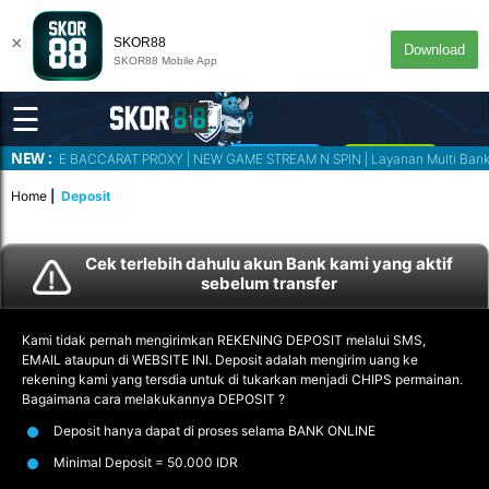
×
SKOR88
Download
SKOR88 Mobile App
☰
NEW :
88 | NEW GAME LIVE BACCARAT PROXY | NEW GAME STREAM N SPIN | Layanan Multi
DEKSTOP
MASUK
Home
Deposit
DEPOSIT
Cek terlebih dahulu akun Bank kami yang aktif
sebelum transfer
Kami tidak pernah mengirimkan REKENING DEPOSIT melalui SMS,
EMAIL ataupun di WEBSITE INI. Deposit adalah mengirim uang ke
rekening kami yang tersdia untuk di tukarkan menjadi CHIPS permainan.
Bagaimana cara melakukannya DEPOSIT ?
Deposit hanya dapat di proses selama BANK ONLINE
Minimal Deposit = 50.000 IDR