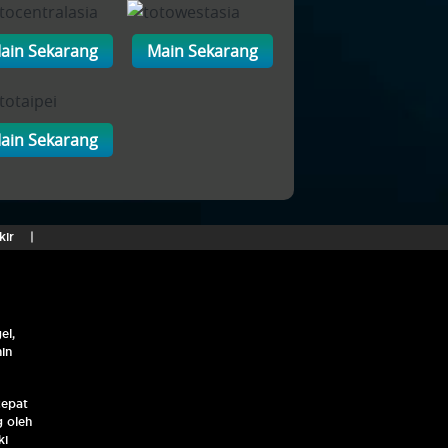
ain Sekarang
Main Sekarang
ain Sekarang
kir
|
el,
in
cepat
 oleh
ki