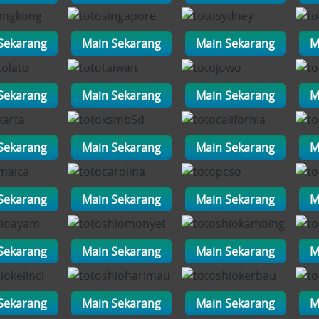
Sekarang
Main Sekarang
Main Sekarang
M
Sekarang
Main Sekarang
Main Sekarang
M
Sekarang
Main Sekarang
Main Sekarang
M
Sekarang
Main Sekarang
Main Sekarang
M
Sekarang
Main Sekarang
Main Sekarang
M
Sekarang
Main Sekarang
Main Sekarang
M