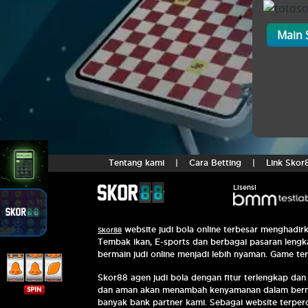
Main 
Tentang kami
|
Cara Betting
|
Link Skor
Lisensi
website judi bola online terbesar menghadirk
Skor88
Tembak ikan, E-sports dan berbagai pasaran lengk
bermain judi online menjadi lebih nyaman. Game t
Skor88 agen judi bola dengan fitur terlengkap da
dan aman akan menambah kenyamanan dalam berma
banyak bank partner kami. Sebagai website terp