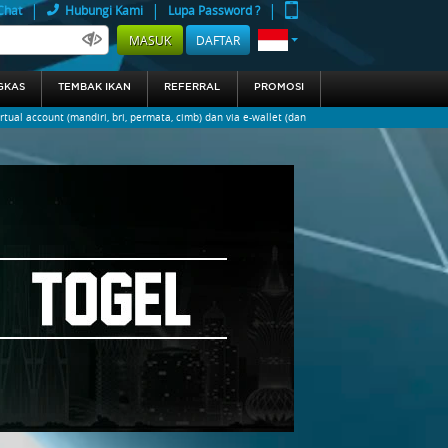
|
|
|
Chat
Hubungi Kami
Lupa Password ?
DAFTAR
GKAS
TEMBAK IKAN
REFERRAL
PROMOSI
tual account (mandiri, bri, permata, cimb) dan via e-wallet (dana, ovo, gopay, linkaja