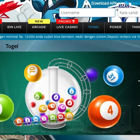
|
Download APK
Live 
NEW
PROMO
IDN LIVE
ARCADE
LIVE CASINO
TOGEL
POKER
TAN
nimal Rp. 10,000 anda sudah bisa bermain, Hadir dengan sistem Deposit terbaru via Vir
Togel