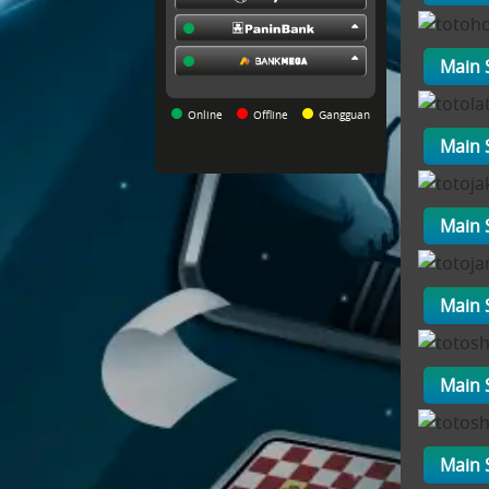
Main 
Online
Offline
Gangguan
Main 
Main 
Main 
Main 
Main 