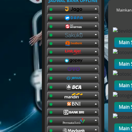
JADWAL BANK OFFLINE
Mainkan 
Main 
Main 
Main 
Main 
Main 