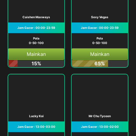
Caishen Maxways
Sexy Vegas
Jam Gacor : 00:00-23:59
Jam Gacor : 00:00-23:59
Pola
Pola
0-50-100
0-50-100
Mainkan
Mainkan
15%
65%
Lucky Koi
Mr Chu Tycoon
Jam Gacor : 13:00-03:00
Jam Gacor : 13:00-02:00