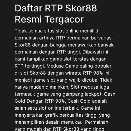
Daftar RTP Skor88
Resmi Tergacor
Tidak semua situs slot online memiliki
permainan artinya RTP permainan bervariasi.
Skor88 dengan bangga menawarkan banyak
permainan dengan RTP tinggi. Dibawah ini
kami tampilkan game slot teratas dengan
RTP tertinggi. Medusa Game paling populer
di slot Skor88 dengan winrate RTP 98% ini
menjadi game slot yang wajib dicoba. Tidak
hanya mudah dimainkan, Slot medusa juga
termasuk game yang gampang jackpot. Cash
Gold Dengan RTP 98%, Cash Gold adalah
salah satu slot online terbaik. Game ini
menyertakan grafik berkualitas tinggi yang
menampilkan desain memukau. Permainan
yang mudah dan RTP Skor88 yang tinggi