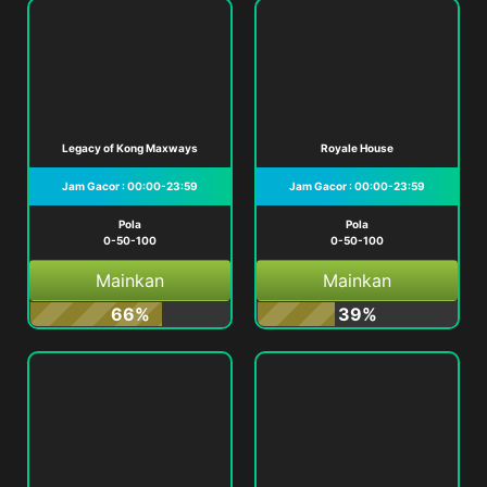
Legacy of Kong Maxways
Royale House
Jam Gacor : 00:00-23:59
Jam Gacor : 00:00-23:59
Pola
Pola
0-50-100
0-50-100
Mainkan
Mainkan
66%
39%