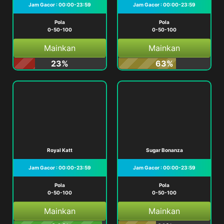
Jam Gacor : 00:00-23:59
Jam Gacor : 00:00-23:59
Pola
Pola
0-50-100
0-50-100
Mainkan
Mainkan
23%
63%
Royal Katt
Sugar Bonanza
Jam Gacor : 00:00-23:59
Jam Gacor : 00:00-23:59
Pola
Pola
0-50-100
0-50-100
Mainkan
Mainkan